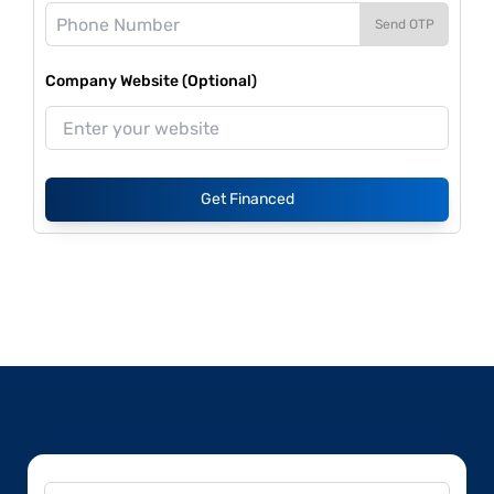
Send OTP
Company Website (Optional)
Get Financed