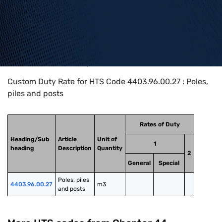
Home
>
HTS Codes
>
Chapter
44
>
4403
>
4403.96.00.27
Custom Duty Rate for HTS Code 4403.96.00.27 : Poles,
piles and posts
Rates of Duty
Heading/Sub
Article
Unit of
1
heading
Description
Quantity
2
General
Special
Poles, piles 
4403.96.00.27
m3
and posts