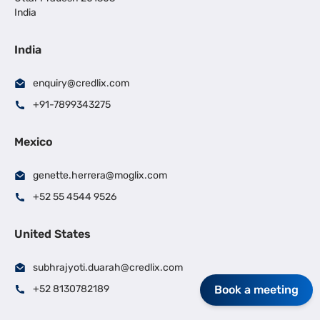
India
India
enquiry@credlix.com
+91-7899343275
Mexico
genette.herrera@moglix.com
+52 55 4544 9526
United States
subhrajyoti.duarah@credlix.com
Book a meeting
+52 8130782189