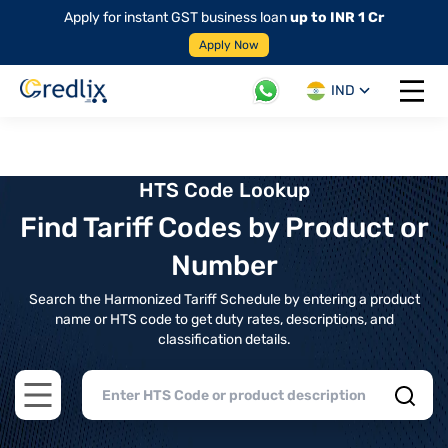
Apply for instant GST business loan
up to INR 1 Cr
Apply Now
IND
Open 
HTS Code Lookup
Find Tariff Codes by Product or
Number
Search the Harmonized Tariff Schedule by entering a product
name or HTS code to get duty rates, descriptions, and
classification details.
Open main menu