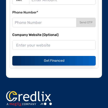
Phone Number*
Send OTP
Company Website (Optional)
Get Financed