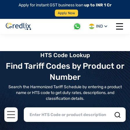
Apply for instant GST business loan
up to INR 1 Cr
Apply Now
IND
Open 
HTS Code Lookup
Find Tariff Codes by Product or
Number
Search the Harmonized Tariff Schedule by entering a product
name or HTS code to get duty rates, descriptions, and
classification details.
Open main menu