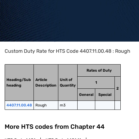
Home
>
HTS Codes
>
Chapter
44
>
4407
>
4407.11.00.48
Custom Duty Rate for HTS Code 4407.11.00.48 : Rough
Rates of Duty
Heading/Sub
Article
Unit of
1
heading
Description
Quantity
2
General
Special
4407.11.00.48
Rough
m3
More HTS codes from Chapter
44