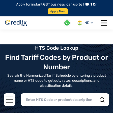
Apply for instant GST business loan
up to INR 1 Cr
Apply Now
IND
Open 
HTS Code Lookup
Find Tariff Codes by Product or
Number
Search the Harmonized Tariff Schedule by entering a product
name or HTS code to get duty rates, descriptions, and
classification details.
Open main menu