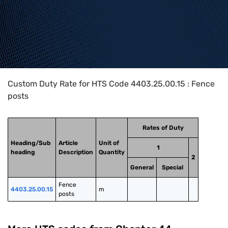
Home
>
HTS Codes
>
Chapter
44
>
4403
>
4403.25.00.15
Custom Duty Rate for HTS Code 4403.25.00.15 : Fence
posts
Rates of Duty
Heading/Sub
Article
Unit of
1
heading
Description
Quantity
2
General
Special
Fence 
4403.25.00.15
m
posts