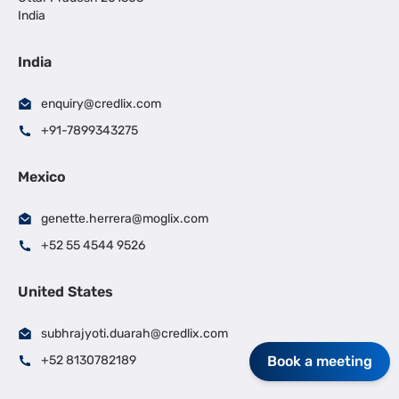
India
India
enquiry@credlix.com
+91-7899343275
Mexico
genette.herrera@moglix.com
+52 55 4544 9526
United States
subhrajyoti.duarah@credlix.com
Book a meeting
+52 8130782189