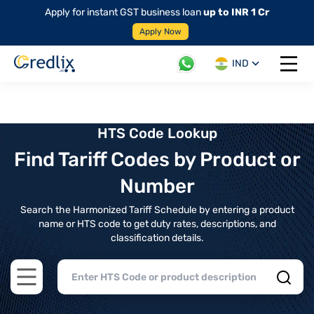
Apply for instant GST business loan
up to INR 1 Cr
Apply Now
IND
Open 
HTS Code Lookup
Find Tariff Codes by Product or
Number
Search the Harmonized Tariff Schedule by entering a product
name or HTS code to get duty rates, descriptions, and
classification details.
Open main menu