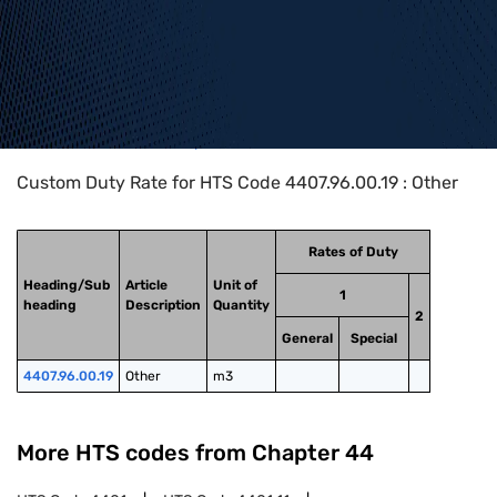
Home
>
HTS Codes
>
Chapter
44
>
4407
>
4407.96.00.19
Custom Duty Rate for HTS Code 4407.96.00.19 : Other
Rates of Duty
Heading/Sub
Article
Unit of
1
heading
Description
Quantity
2
General
Special
4407.96.00.19
Other
m3
More HTS codes from Chapter
44