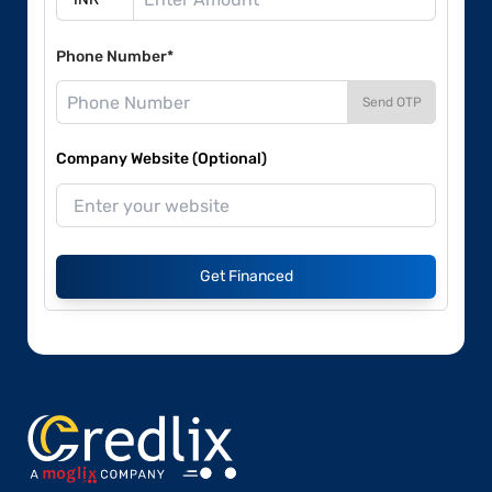
Phone Number*
Send OTP
Company Website (Optional)
Get Financed