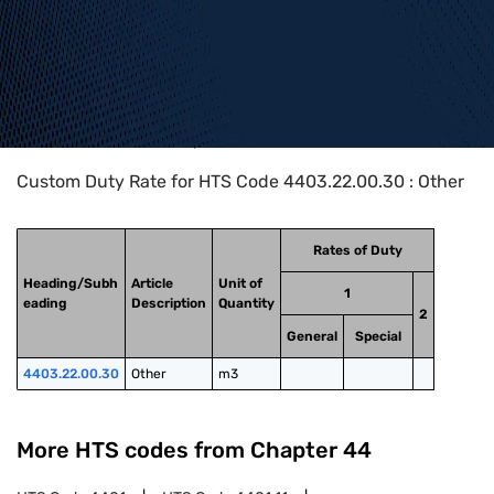
Home
>
HTS Codes
>
Chapter
44
>
4403
>
4403.22.00.30
Custom Duty Rate for HTS Code 4403.22.00.30 : Other
Rates of Duty
Heading/Subh
Article
Unit of
1
eading
Description
Quantity
2
General
Special
4403.22.00.30
Other
m3
More HTS codes from Chapter
44