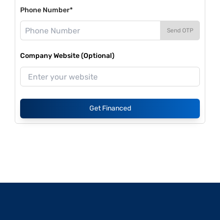
Phone Number*
Send OTP
Company Website (Optional)
Get Financed