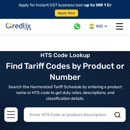
Apply for instant GST business loan
up to INR 1 Cr
Apply Now
IND
Open 
HTS Code Lookup
Find Tariff Codes by Product or
Number
Search the Harmonized Tariff Schedule by entering a product
name or HTS code to get duty rates, descriptions, and
classification details.
Open main menu