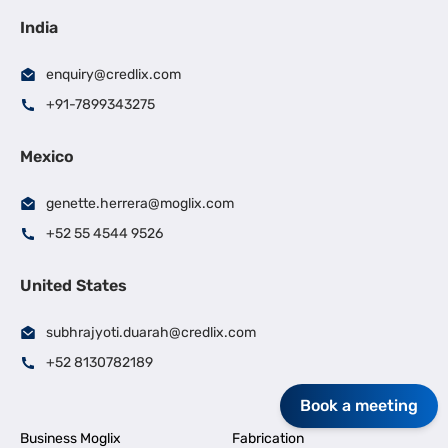
India
enquiry@credlix.com
+91-7899343275
Mexico
genette.herrera@moglix.com
+52 55 4544 9526
United States
subhrajyoti.duarah@credlix.com
+52 8130782189
Book a meeting
Business Moglix
Fabrication