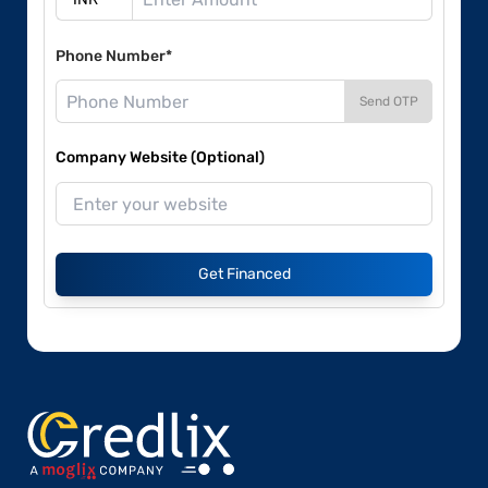
Phone Number*
Send OTP
Company Website (Optional)
Get Financed