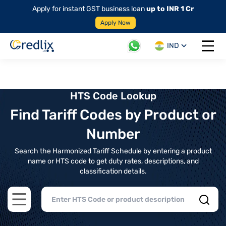
Apply for instant GST business loan
up to INR 1 Cr
Apply Now
IND
Open 
HTS Code Lookup
Find Tariff Codes by Product or
Number
Search the Harmonized Tariff Schedule by entering a product
name or HTS code to get duty rates, descriptions, and
classification details.
Open main menu