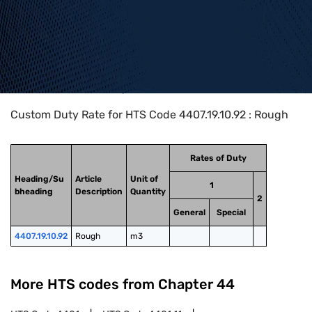
Home
>
HTS Codes
>
Chapter
44
>
4407
>
4407.19.10.92
Custom Duty Rate for HTS Code 4407.19.10.92 : Rough
Rates of Duty
Heading/Su
Article
Unit of
1
bheading
Description
Quantity
2
General
Special
4407.19.10.92
Rough
m3
More HTS codes from Chapter
44