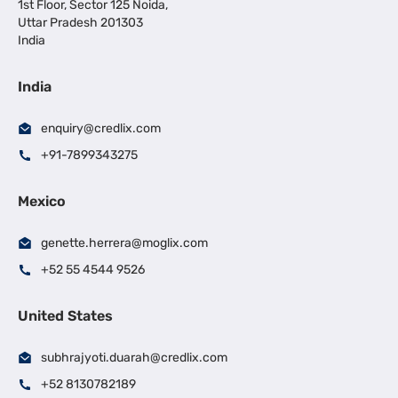
1st Floor, Sector 125 Noida,
Uttar Pradesh 201303
India
India
enquiry@credlix.com
+91-7899343275
Mexico
genette.herrera@moglix.com
+52 55 4544 9526
United States
subhrajyoti.duarah@credlix.com
+52 8130782189