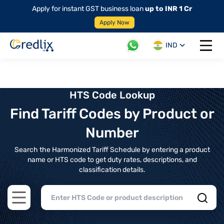
Apply for instant GST business loan
up to INR 1 Cr
Apply Now
IND
Open 
HTS Code Lookup
Find Tariff Codes by Product or
Number
Search the Harmonized Tariff Schedule by entering a product
name or HTS code to get duty rates, descriptions, and
classification details.
Open main menu