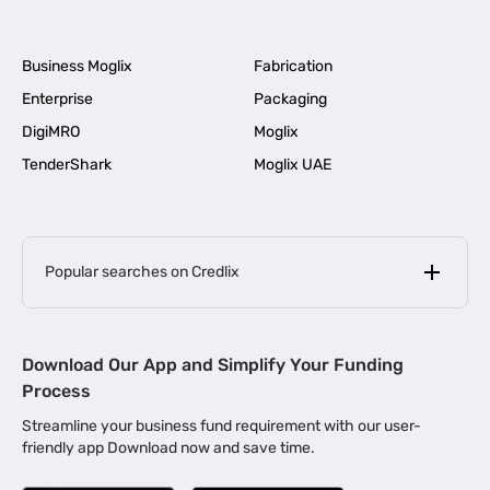
Business Moglix
Fabrication
Enterprise
Packaging
DigiMRO
Moglix
TenderShark
Moglix UAE
Popular searches on Credlix
Business Loans
|
MSME Loan for Startups
Download Our App and Simplify Your Funding
|
Apply for Business Loan in Mumbai
Process
|
|
Business Loan in Ahmedabad
Business Loan in Chennai
Streamline your business fund requirement with our user-
|
|
Business Loan in Kerala
Business Loan in Bengaluru
friendly app Download now and save time.
|
Business Loan for Senior Citizens
|
|
Business Loan for Manufacturers
Business Loan in Delhi