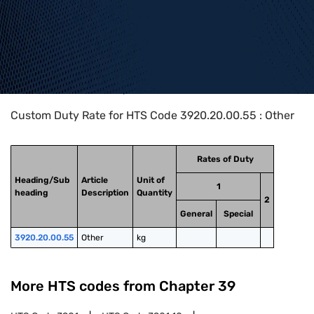
Home
>
HTS Codes
>
Chapter
39
>
3920
>
3920.20.00.55
Custom Duty Rate for HTS Code 3920.20.00.55 : Other
Rates of Duty
Heading/Sub
Article
Unit of
1
heading
Description
Quantity
2
General
Special
3920.20.00.55
Other
kg
More HTS codes from Chapter
39