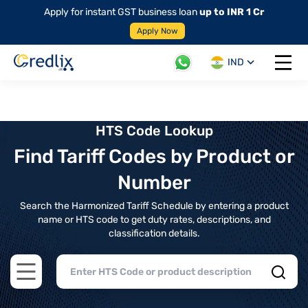
Apply for instant GST business loan
up to INR 1 Cr
Apply Now
IND
Open 
HTS Code Lookup
Find Tariff Codes by Product or
Number
Search the Harmonized Tariff Schedule by entering a product
name or HTS code to get duty rates, descriptions, and
classification details.
Open main menu