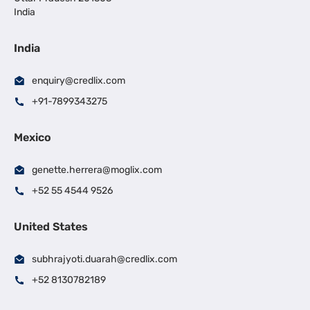
India
India
enquiry@credlix.com
+91-7899343275
Mexico
genette.herrera@moglix.com
+52 55 4544 9526
United States
subhrajyoti.duarah@credlix.com
+52 8130782189