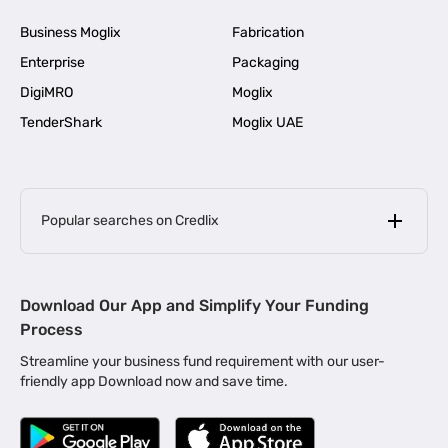
Business Moglix
Fabrication
Enterprise
Packaging
DigiMRO
Moglix
TenderShark
Moglix UAE
Popular searches on Credlix
Business Loans
|
MSME Loan for Startups
Download Our App and Simplify Your Funding
|
Apply for Business Loan in Mumbai
Process
|
|
Business Loan in Ahmedabad
Business Loan in Chennai
Streamline your business fund requirement with our user-
|
|
Business Loan in Kerala
Business Loan in Bengaluru
friendly app Download now and save time.
|
Business Loan for Senior Citizens
|
|
Business Loan for Manufacturers
Business Loan in Delhi
|
Business Loan for Machinery Purchase