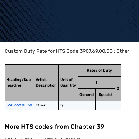
Home
>
HTS Codes
>
Chapter
39
>
3907
>
3907.69.00.50
Custom Duty Rate for HTS Code 3907.69.00.50 : Other
Rates of Duty
Heading/Sub
Article
Unit of
1
heading
Description
Quantity
2
General
Special
3907.69.00.50
Other
kg
More HTS codes from Chapter
39