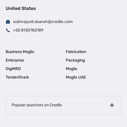
United States
subhrajyoti.duarah@credlix.com
+52 8130782189
Business Moglix
Fabrication
Enterprise
Packaging
DigiMRO
Moglix
TenderShark
Moglix UAE
Popular searches on Credlix
Business Loans
|