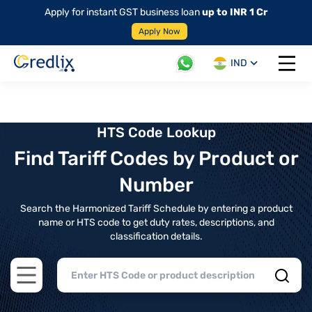
Apply for instant GST business loan
up to INR 1 Cr
Apply Now
IND
Open 
HTS Code Lookup
Find Tariff Codes by Product or
Number
Search the Harmonized Tariff Schedule by entering a product
name or HTS code to get duty rates, descriptions, and
classification details.
Open main menu