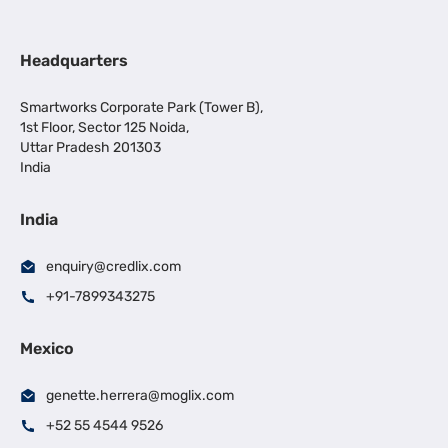
Headquarters
Smartworks Corporate Park (Tower B),
1st Floor, Sector 125 Noida,
Uttar Pradesh 201303
India
India
enquiry@credlix.com
+91-7899343275
Mexico
genette.herrera@moglix.com
+52 55 4544 9526