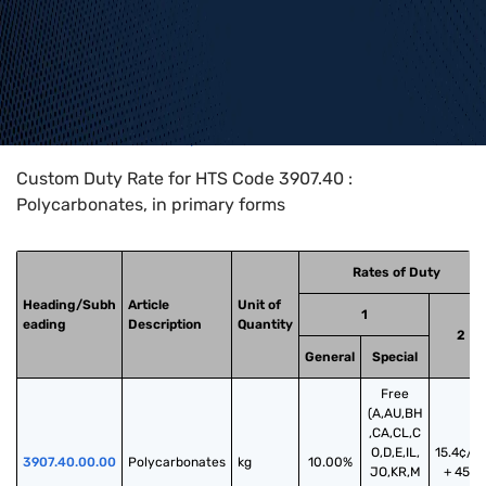
Home
>
HTS Codes
>
Chapter
39
>
3907
>
3907.40
Custom Duty Rate for HTS Code 3907.40 :
Polycarbonates, in primary forms
Rates of Duty
Heading/Subh
Article
Unit of
1
eading
Description
Quantity
2
General
Special
Free
(A,AU,BH
,CA,CL,C
O,D,E,IL,
15.4¢/k
3907.40.00.00
Polycarbonates
kg
10.00%
JO,KR,M
+ 45%