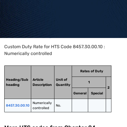
Home
>
HTS Codes
>
Chapter
84
>
8457
>
8457.30.00.10
Custom Duty Rate for HTS Code 8457.30.00.10 :
Numerically controlled
Rates of Duty
Heading/Sub
Article
Unit of
1
heading
Description
Quantity
2
General
Special
Numerically 
8457.30.00.10
No.
controlled