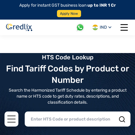
Apply for instant GST business loan
up to INR 1 Cr
Apply Now
IND
Open 
HTS Code Lookup
Find Tariff Codes by Product or
Number
Search the Harmonized Tariff Schedule by entering a product
name or HTS code to get duty rates, descriptions, and
classification details.
Open main menu