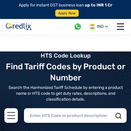
Apply for instant GST business loan
up to INR 1 Cr
Apply Now
IND
Open 
HTS Code Lookup
Find Tariff Codes by Product or
Number
Search the Harmonized Tariff Schedule by entering a product
name or HTS code to get duty rates, descriptions, and
classification details.
Open main menu