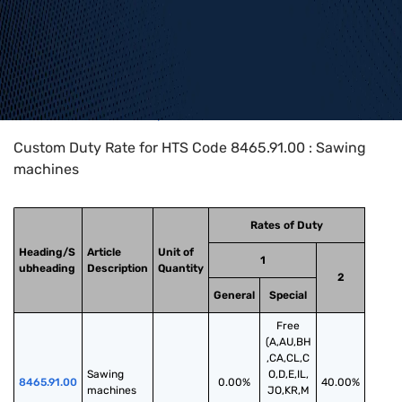
Home
>
HTS Codes
>
Chapter
84
>
8465
>
8465.91.00
Custom Duty Rate for HTS Code 8465.91.00 : Sawing
machines
Rates of Duty
Heading/S
Article
Unit of
1
ubheading
Description
Quantity
2
General
Special
Free
(A,AU,BH
,CA,CL,C
Sawing 
O,D,E,IL,
8465.91.00
0.00%
40.00%
machines
JO,KR,M