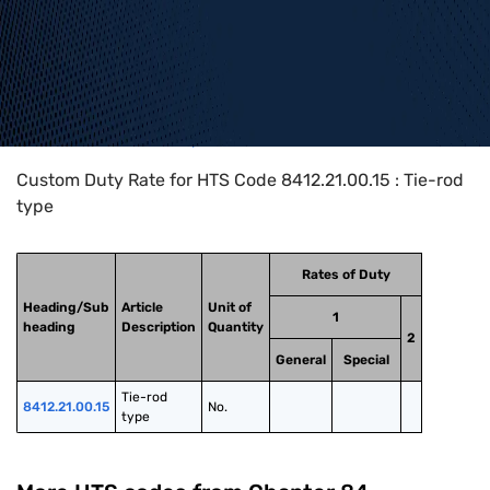
Home
>
HTS Codes
>
Chapter
84
>
8412
>
8412.21.00.15
Custom Duty Rate for HTS Code 8412.21.00.15 : Tie-rod
type
Rates of Duty
Heading/Sub
Article
Unit of
1
heading
Description
Quantity
2
General
Special
Tie-rod 
8412.21.00.15
No.
type