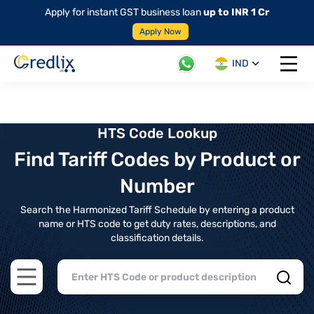
Apply for instant GST business loan
up to INR 1 Cr
Apply Now
IND
Open 
HTS Code Lookup
Find Tariff Codes by Product or
Number
Search the Harmonized Tariff Schedule by entering a product
name or HTS code to get duty rates, descriptions, and
classification details.
Open main menu