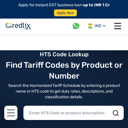
Apply for instant GST business loan
up to INR 1 Cr
Apply Now
IND
Open 
HTS Code Lookup
Find Tariff Codes by Product or
Number
Search the Harmonized Tariff Schedule by entering a product
name or HTS code to get duty rates, descriptions, and
classification details.
Open main menu