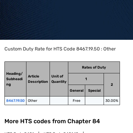
Home
>
HTS Codes
>
Chapter
84
>
8467
>
8467.19.50
Custom Duty Rate for HTS Code 8467.19.50 : Other
Rates of Duty
Heading/
Article
Unit of
Subheadi
1
Description
Quantity
ng
2
General
Special
8467.19.50
Other
Free
30.00%
More HTS codes from Chapter
84