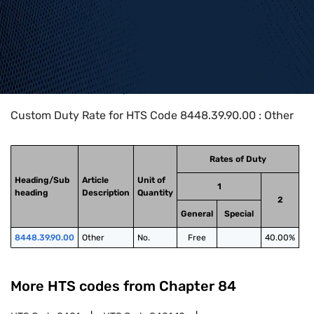
Home
>
HTS Codes
>
Chapter
84
>
8448
>
8448.39.90.00
Custom Duty Rate for HTS Code 8448.39.90.00 : Other
Rates of Duty
Heading/Sub
Article
Unit of
1
heading
Description
Quantity
2
General
Special
8448.39.90.00
Other
No.
Free
40.00%
More HTS codes from Chapter
84