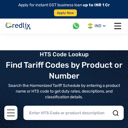
Apply for instant GST business loan
up to INR 1 Cr
Apply Now
IND
Open 
HTS Code Lookup
Find Tariff Codes by Product or
Number
Search the Harmonized Tariff Schedule by entering a product
name or HTS code to get duty rates, descriptions, and
classification details.
Open main menu