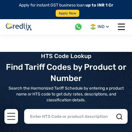
Apply for instant GST business loan
up to INR 1 Cr
Apply Now
IND
Open 
HTS Code Lookup
Find Tariff Codes by Product or
Number
Search the Harmonized Tariff Schedule by entering a product
name or HTS code to get duty rates, descriptions, and
classification details.
Open main menu