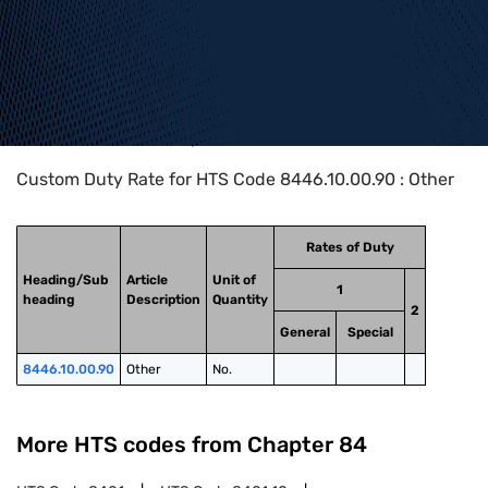
Home
>
HTS Codes
>
Chapter
84
>
8446
>
8446.10.00.90
Custom Duty Rate for HTS Code 8446.10.00.90 : Other
Rates of Duty
Heading/Sub
Article
Unit of
1
heading
Description
Quantity
2
General
Special
8446.10.00.90
Other
No.
More HTS codes from Chapter
84