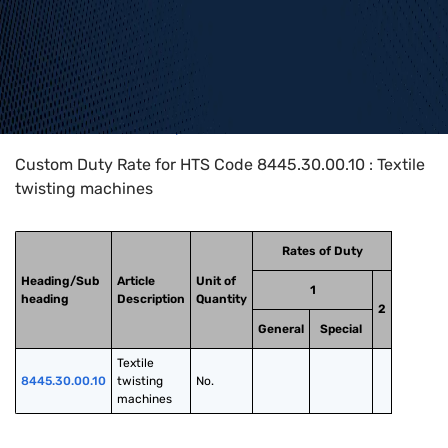
Home
>
HTS Codes
>
Chapter
84
>
8445
>
8445.30.00.10
Custom Duty Rate for HTS Code 8445.30.00.10 : Textile
twisting machines
Rates of Duty
Heading/Sub
Article
Unit of
1
heading
Description
Quantity
2
General
Special
Textile 
8445.30.00.10
twisting 
No.
machines