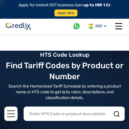
Apply for instant GST business loan
up to INR 1 Cr
Apply Now
IND
Open 
HTS Code Lookup
Find Tariff Codes by Product or
Number
Search the Harmonized Tariff Schedule by entering a product
name or HTS code to get duty rates, descriptions, and
classification details.
Open main menu