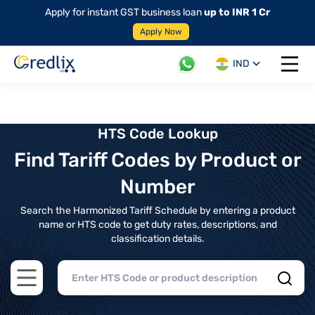
Apply for instant GST business loan
up to INR 1 Cr
Apply Now
IND
Open 
HTS Code Lookup
Find Tariff Codes by Product or
Number
Search the Harmonized Tariff Schedule by entering a product
name or HTS code to get duty rates, descriptions, and
classification details.
Open main menu