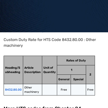
Home
>
HTS Codes
>
Chapter
84
>
8432
>
8432.80.00
Custom Duty Rate for HTS Code 8432.80.00 : Other
machinery
Rates of Duty
Heading/S
Article
Unit of
1
ubheading
Description
Quantity
2
General
Special
Other 
8432.80.00
Free
Free
machinery