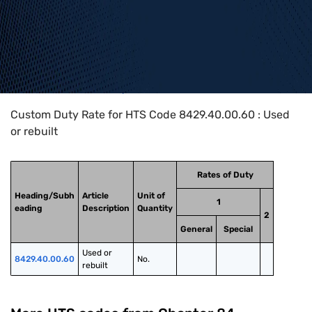
Home
>
HTS Codes
>
Chapter
84
>
8429
>
8429.40.00.60
Custom Duty Rate for HTS Code 8429.40.00.60 : Used
or rebuilt
Rates of Duty
Heading/Subh
Article
Unit of
1
eading
Description
Quantity
2
General
Special
Used or 
8429.40.00.60
No.
rebuilt