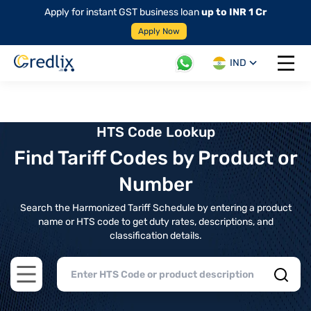
Apply for instant GST business loan
up to INR 1 Cr
Apply Now
IND
Open 
HTS Code Lookup
Find Tariff Codes by Product or
Number
Search the Harmonized Tariff Schedule by entering a product
name or HTS code to get duty rates, descriptions, and
classification details.
Open main menu