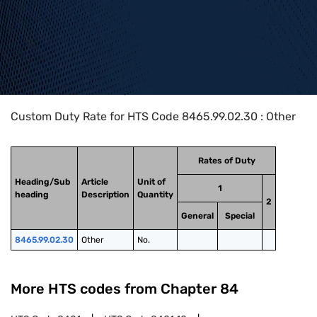
Home
>
HTS Codes
>
Chapter
84
>
8465
>
8465.99.02.30
Custom Duty Rate for HTS Code 8465.99.02.30 : Other
Rates of Duty
Heading/Sub
Article
Unit of
1
heading
Description
Quantity
2
General
Special
8465.99.02.30
Other
No.
More HTS codes from Chapter
84