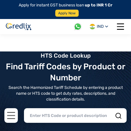
Apply for instant GST business loan
up to INR 1 Cr
Apply Now
IND
Open 
HTS Code Lookup
Find Tariff Codes by Product or
Number
Search the Harmonized Tariff Schedule by entering a product
name or HTS code to get duty rates, descriptions, and
classification details.
Open main menu