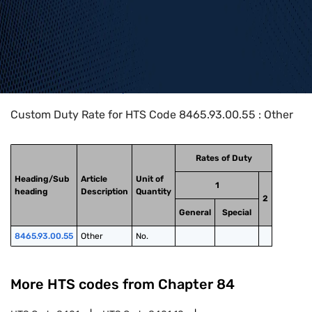
Home
>
HTS Codes
>
Chapter
84
>
8465
>
8465.93.00.55
Custom Duty Rate for HTS Code 8465.93.00.55 : Other
Rates of Duty
Heading/Sub
Article
Unit of
1
heading
Description
Quantity
2
General
Special
8465.93.00.55
Other
No.
More HTS codes from Chapter
84