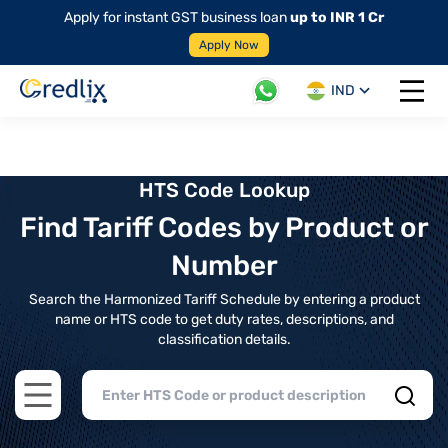
Apply for instant GST business loan
up to INR 1 Cr
Apply Now
IND
Open 
HTS Code Lookup
Find Tariff Codes by Product or
Number
Search the Harmonized Tariff Schedule by entering a product
name or HTS code to get duty rates, descriptions, and
classification details.
Open main menu