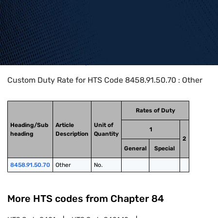
Home
>
HTS Codes
>
Chapter
84
>
8458
>
8458.91.50.70
Custom Duty Rate for HTS Code 8458.91.50.70 : Other
Rates of Duty
Heading/Sub
Article
Unit of
1
heading
Description
Quantity
2
General
Special
8458.91.50.70
Other
No.
More HTS codes from Chapter
84