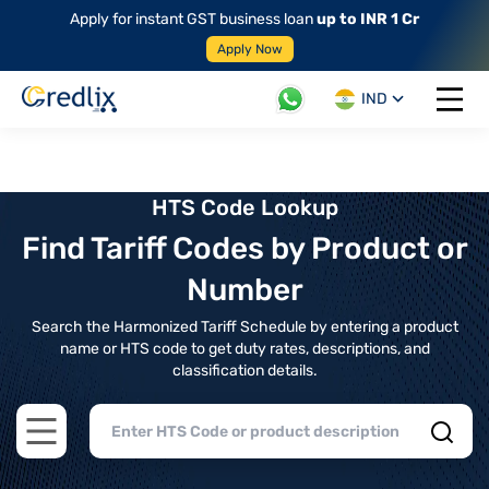
Apply for instant GST business loan
up to INR 1 Cr
Apply Now
IND
Open 
HTS Code Lookup
Find Tariff Codes by Product or
Number
Search the Harmonized Tariff Schedule by entering a product
name or HTS code to get duty rates, descriptions, and
classification details.
Open main menu