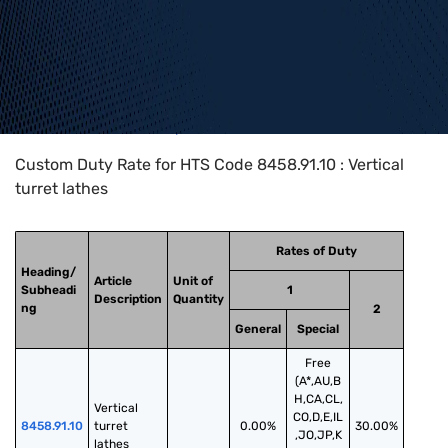
Home
>
HTS Codes
>
Chapter
84
>
8458
>
8458.91.10
Custom Duty Rate for HTS Code 8458.91.10 : Vertical
turret lathes
Rates of Duty
Heading/
Article
Unit of
Subheadi
1
Description
Quantity
ng
2
General
Special
Free
(A*,AU,B
H,CA,CL,
Vertical 
CO,D,E,IL
8458.91.10
turret 
0.00%
30.00%
,JO,JP,K
lathes