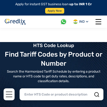
Apply for instant GST business loan
up to INR 1 Cr
Apply Now
IND
Open 
HTS Code Lookup
Find Tariff Codes by Product or
Number
Search the Harmonized Tariff Schedule by entering a product
name or HTS code to get duty rates, descriptions, and
classification details.
Open main menu