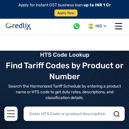
Apply for instant GST business loan
up to INR 1 Cr
Apply Now
IND
Open 
HTS Code Lookup
Find Tariff Codes by Product or
Number
Search the Harmonized Tariff Schedule by entering a product
name or HTS code to get duty rates, descriptions, and
classification details.
Open main menu