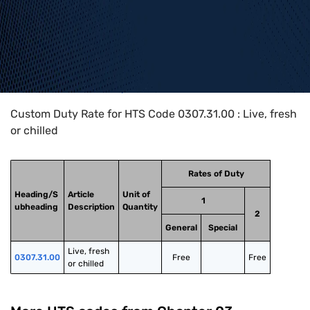
Home
>
HTS Codes
>
Chapter
03
>
0307
>
0307.31.00
Custom Duty Rate for HTS Code 0307.31.00 : Live, fresh
or chilled
Rates of Duty
Heading/S
Article
Unit of
1
ubheading
Description
Quantity
2
General
Special
Live, fresh 
0307.31.00
Free
Free
or chilled