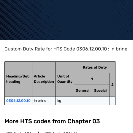
Home
>
HTS Codes
>
Chapter
03
>
0306
>
0306.12.00.10
Custom Duty Rate for HTS Code 0306.12.00.10 : In brine
Rates of Duty
Heading/Sub
Article
Unit of
1
heading
Description
Quantity
2
General
Special
0306.12.00.10
In brine
kg
More HTS codes from Chapter
03