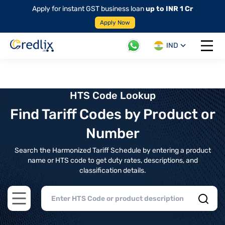
Apply for instant GST business loan
up to INR 1 Cr
Apply Now
IND
Open 
HTS Code Lookup
Find Tariff Codes by Product or
Number
Search the Harmonized Tariff Schedule by entering a product
name or HTS code to get duty rates, descriptions, and
classification details.
Open main menu