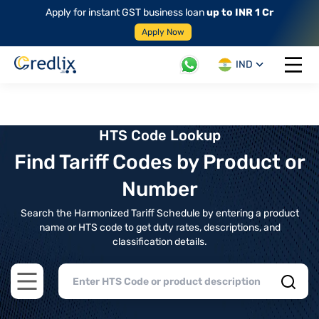
Apply for instant GST business loan
up to INR 1 Cr
Apply Now
IND
Open 
HTS Code Lookup
Find Tariff Codes by Product or
Number
Search the Harmonized Tariff Schedule by entering a product
name or HTS code to get duty rates, descriptions, and
classification details.
Open main menu