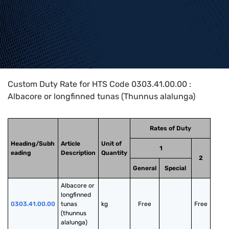
Home
>
HTS Codes
>
Chapter
03
>
0303
>
0303.41.00.00
Custom Duty Rate for HTS Code 0303.41.00.00 :
Albacore or longfinned tunas (Thunnus alalunga)
Rates of Duty
Heading/Subh
Article
Unit of
1
eading
Description
Quantity
2
General
Special
Albacore or 
longfinned 
0303.41.00.00
tunas 
kg
Free
Free
(thunnus 
alalunga)