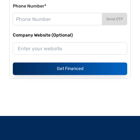
Phone Number*
Send OTP
Company Website (Optional)
Get Financed