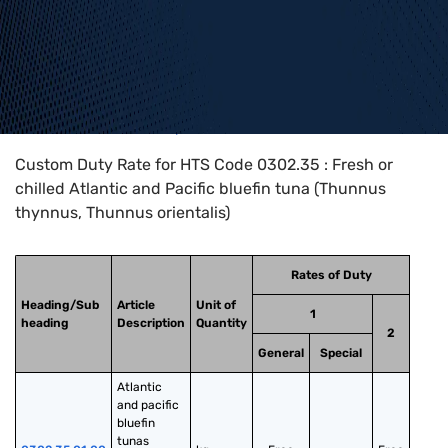
Home
>
HTS Codes
>
Chapter
03
>
0302
>
0302.35
Custom Duty Rate for HTS Code 0302.35 : Fresh or
chilled Atlantic and Pacific bluefin tuna (Thunnus
thynnus, Thunnus orientalis)
Rates of Duty
Heading/Sub
Article
Unit of
1
heading
Description
Quantity
2
General
Special
Atlantic 
and pacific 
bluefin 
tunas 