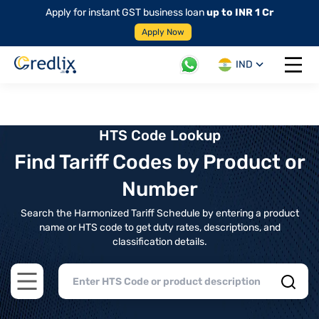
Apply for instant GST business loan
up to INR 1 Cr
Apply Now
IND
Open 
HTS Code Lookup
Find Tariff Codes by Product or
Number
Search the Harmonized Tariff Schedule by entering a product
name or HTS code to get duty rates, descriptions, and
classification details.
Open main menu