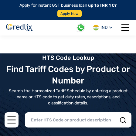
Apply for instant GST business loan
up to INR 1 Cr
Apply Now
IND
Open 
HTS Code Lookup
Find Tariff Codes by Product or
Number
Search the Harmonized Tariff Schedule by entering a product
name or HTS code to get duty rates, descriptions, and
classification details.
Open main menu