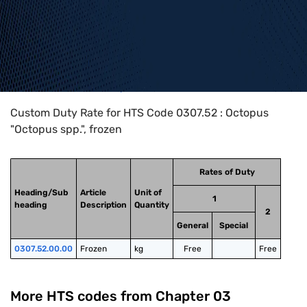
Home
>
HTS Codes
>
Chapter
03
>
0307
>
0307.52
Custom Duty Rate for HTS Code 0307.52 : Octopus
"Octopus spp.", frozen
Rates of Duty
Heading/Sub
Article
Unit of
1
heading
Description
Quantity
2
General
Special
0307.52.00.00
Frozen
kg
Free
Free
More HTS codes from Chapter
03