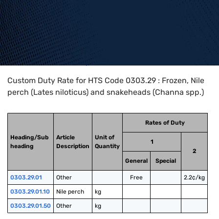
Home
>
HTS Codes
>
Chapter
03
>
0303
>
0303.29
Custom Duty Rate for HTS Code 0303.29 : Frozen, Nile
perch (Lates niloticus) and snakeheads (Channa spp.)
Rates of Duty
Heading/Sub
Article
Unit of
1
heading
Description
Quantity
2
General
Special
0303.29.01
Other
Free
2.2¢/kg
0303.29.01.10
Nile perch
kg
0303.29.01.50
Other
kg