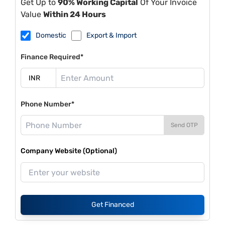
Get Up to
90% Working Capital
Of Your Invoice
Value
Within 24 Hours
Domestic
Export & Import
Finance Required*
Phone Number*
Send OTP
Company Website (Optional)
Get Financed