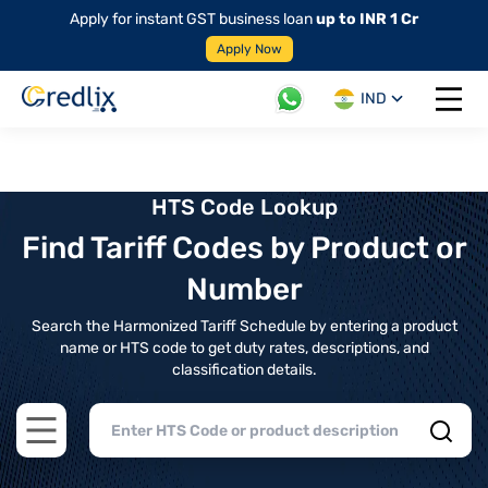
Apply for instant GST business loan
up to INR 1 Cr
Apply Now
IND
Open 
HTS Code Lookup
Find Tariff Codes by Product or
Number
Search the Harmonized Tariff Schedule by entering a product
name or HTS code to get duty rates, descriptions, and
classification details.
Open main menu