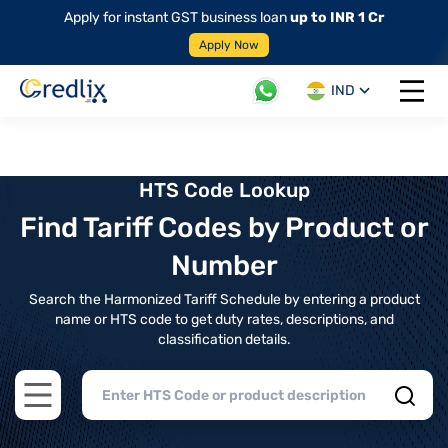
Apply for instant GST business loan
up to INR 1 Cr
Apply Now
IND
Open 
HTS Code Lookup
Find Tariff Codes by Product or
Number
Search the Harmonized Tariff Schedule by entering a product
name or HTS code to get duty rates, descriptions, and
classification details.
Open main menu