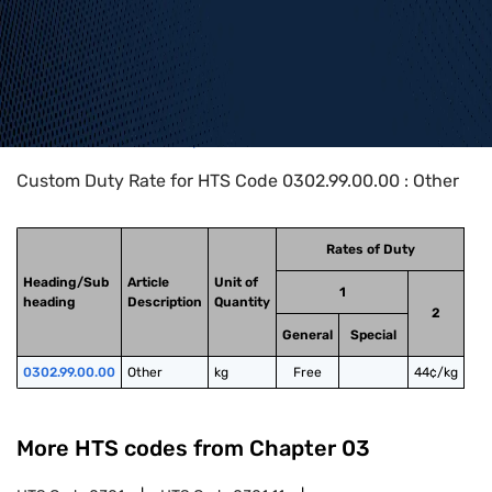
Home
>
HTS Codes
>
Chapter
03
>
0302
>
0302.99.00.00
Custom Duty Rate for HTS Code 0302.99.00.00 : Other
Rates of Duty
Heading/Sub
Article
Unit of
1
heading
Description
Quantity
2
General
Special
0302.99.00.00
Other
kg
Free
44¢/kg
More HTS codes from Chapter
03