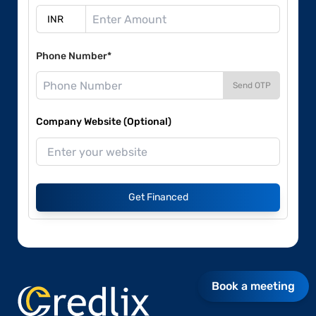
Phone Number*
Send OTP
Company Website (Optional)
Get Financed
Book a meeting