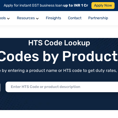
Apply for instant GST business loan
up to INR 1 Cr
Apply Now
ools
Resources
Finsights
Contact
Partnership
HTS Code Lookup
f Codes by Produc
by entering a product name or HTS code to get duty rates, de