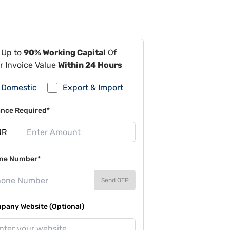
 Up to
90% Working Capital
Of
r Invoice Value
Within 24 Hours
Domestic
Export & Import
ance Required*
ne Number*
Send OTP
pany Website (Optional)