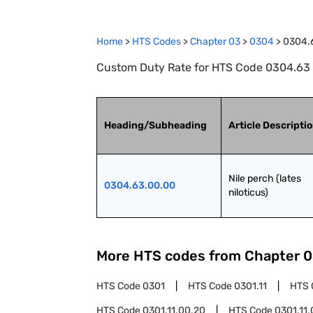
Home
>
HTS Codes
>
Chapter
03
>
0304
>
0304.
Custom Duty Rate for HTS Code 0304.63 : F
Heading/Subheading
Article Descripti
Nile perch (lates 
0304.63.00.00
niloticus)
More HTS codes from Chapter
0
HTS Code
0301
HTS Code
0301.11
HTS 
HTS Code
0301.11.00.20
HTS Code
0301.11.