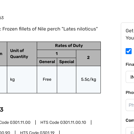
63
rozen fillets of Nile perch "Lates niloticus"
Get
You
Rates of Duty
Unit of
on
1
Quantity
2
General
Special
Fin
kg
Free
5.5¢/kg
Pho
3
Com
Code
0301.11.00
HTS Code
0301.11.00.10
00.90
HTS Code
0301.19