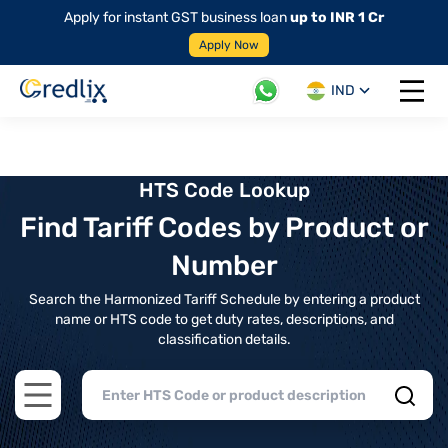
Apply for instant GST business loan
up to INR 1 Cr
Apply Now
IND
Open 
HTS Code Lookup
Find Tariff Codes by Product or
Number
Search the Harmonized Tariff Schedule by entering a product
name or HTS code to get duty rates, descriptions, and
classification details.
Open main menu