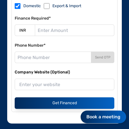
Domestic
Export & Import
Finance Required*
Phone Number*
Send OTP
Company Website (Optional)
Get Financed
Book a meeting