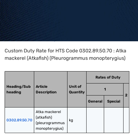
Home
>
HTS Codes
>
Chapter
03
>
0302
>
0302.89.50.70
Custom Duty Rate for HTS Code 0302.89.50.70 : Atka
mackerel (Atkafish) (Pleurogrammus monopterygius)
Rates of Duty
Heading/Sub
Article
Unit of
1
heading
Description
Quantity
2
General
Special
Atka mackerel 
(atkafish) 
0302.89.50.70
kg
(pleurogrammus 
monopterygius)