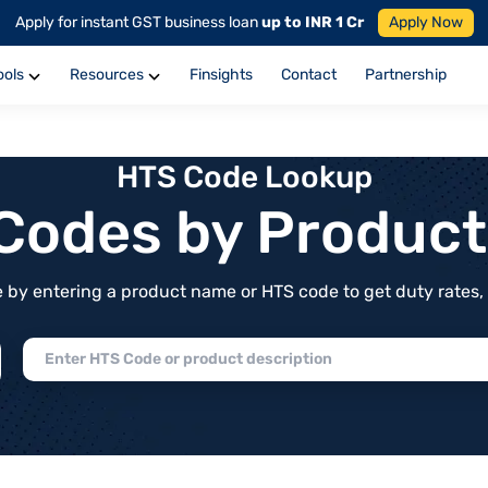
Apply for instant GST business loan
up to INR 1 Cr
Apply Now
ools
Resources
Finsights
Contact
Partnership
HTS Code Lookup
f Codes by Produc
by entering a product name or HTS code to get duty rates, de