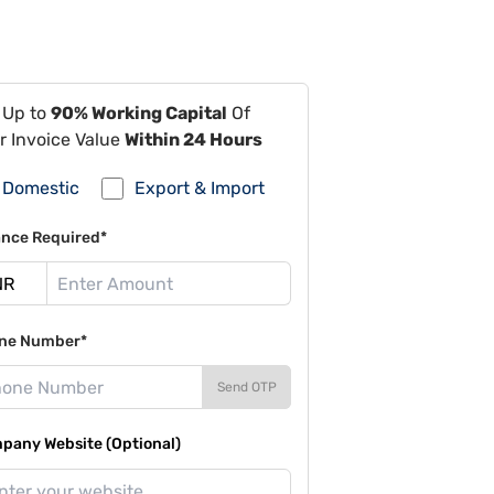
 Up to
90% Working Capital
Of
r Invoice Value
Within 24 Hours
Domestic
Export & Import
ance Required*
ne Number*
Send OTP
pany Website (Optional)