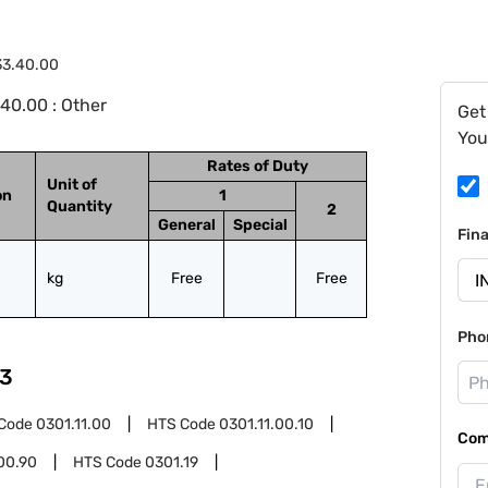
33.40.00
40.00 : Other
Get
You
Rates of Duty
Unit of
on
1
Quantity
2
General
Special
Fin
kg
Free
Free
Pho
3
Code
0301.11.00
HTS Code
0301.11.00.10
Com
00.90
HTS Code
0301.19