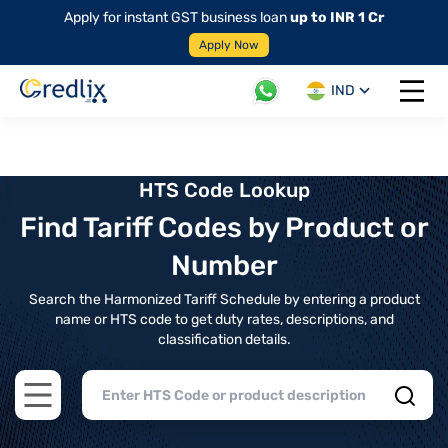
Apply for instant GST business loan
up to INR 1 Cr
Apply Now
IND
Open 
HTS Code Lookup
Find Tariff Codes by Product or
Number
Search the Harmonized Tariff Schedule by entering a product
name or HTS code to get duty rates, descriptions, and
classification details.
Open main menu