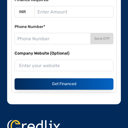
Phone Number*
Send OTP
Company Website (Optional)
Get Financed