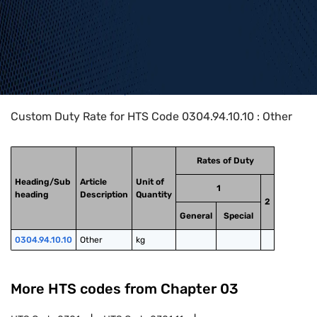
Home
>
HTS Codes
>
Chapter
03
>
0304
>
0304.94.10.10
Custom Duty Rate for HTS Code 0304.94.10.10 : Other
Rates of Duty
Heading/Sub
Article
Unit of
1
heading
Description
Quantity
2
General
Special
0304.94.10.10
Other
kg
More HTS codes from Chapter
03