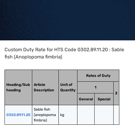
Home
>
HTS Codes
>
Chapter
03
>
0302
>
0302.89.11.20
Custom Duty Rate for HTS Code 0302.89.11.20 : Sable
fish (Anoplopoma fimbria)
Rates of Duty
Heading/Sub
Article
Unit of
1
heading
Description
Quantity
2
General
Special
Sable fish 
0302.89.11.20
(anoplopoma 
kg
fimbria)