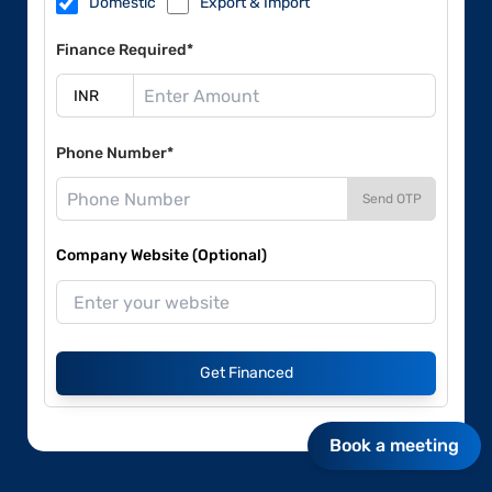
Domestic
Export & Import
Finance Required*
Phone Number*
Send OTP
Company Website (Optional)
Get Financed
Book a meeting