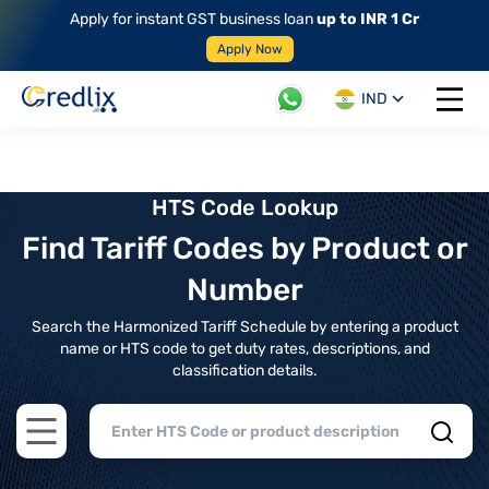
Apply for instant GST business loan
up to INR 1 Cr
Apply Now
IND
Open 
HTS Code Lookup
Find Tariff Codes by Product or
Number
Search the Harmonized Tariff Schedule by entering a product
name or HTS code to get duty rates, descriptions, and
classification details.
Open main menu