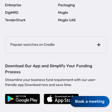
Enterprise
Packaging
DigiMRO
Moglix
TenderShark
Moglix UAE
Popular searches on Credlix
Business Loans
|
MSME Loan for Startups
Download Our App and Simplify Your Funding
|
Apply for Business Loan in Mumbai
Process
|
|
Business Loan in Ahmedabad
Business Loan in Chennai
Streamline your business fund requirement with our user-
|
|
Business Loan in Kerala
Business Loan in Bengaluru
friendly app Download now and save time.
|
Business Loan for Senior Citizens
|
|
Business Loan for Manufacturers
Business Loan in Delhi
|
Business Loan for Machinery Purchase
Book a meeting
|
Business Loan for Construction Industry
|