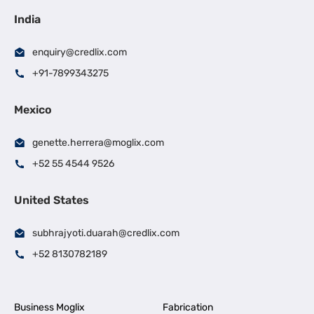
India
enquiry@credlix.com
+91-7899343275
Mexico
genette.herrera@moglix.com
+52 55 4544 9526
United States
subhrajyoti.duarah@credlix.com
+52 8130782189
Business Moglix
Fabrication