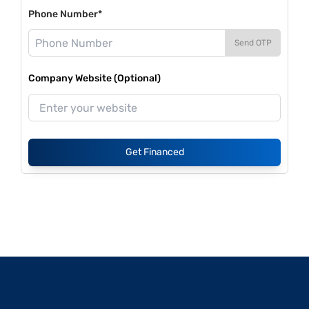
Phone Number*
Send OTP
Company Website (Optional)
Get Financed