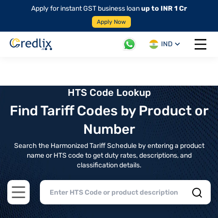
Apply for instant GST business loan
up to INR 1 Cr
Apply Now
IND
Open 
HTS Code Lookup
Find Tariff Codes by Product or
Number
Search the Harmonized Tariff Schedule by entering a product
name or HTS code to get duty rates, descriptions, and
classification details.
Open main menu