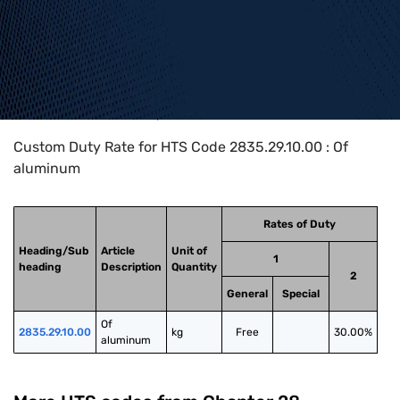
Home
>
HTS Codes
>
Chapter
28
>
2835
>
2835.29.10.00
Custom Duty Rate for HTS Code 2835.29.10.00 : Of
aluminum
Rates of Duty
Heading/Sub
Article
Unit of
1
heading
Description
Quantity
2
General
Special
Of 
2835.29.10.00
kg
Free
30.00%
aluminum