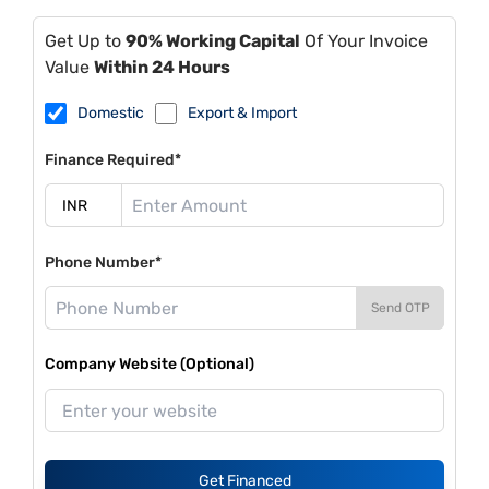
Get Up to
90% Working Capital
Of Your Invoice
Value
Within 24 Hours
Domestic
Export & Import
Finance Required*
Phone Number*
Send OTP
Company Website (Optional)
Get Financed