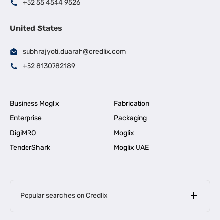
+52 55 4544 9526
United States
subhrajyoti.duarah@credlix.com
+52 8130782189
Business Moglix
Fabrication
Enterprise
Packaging
DigiMRO
Moglix
TenderShark
Moglix UAE
Popular searches on Credlix
Business Loans