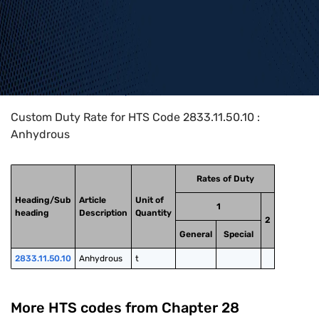
Home
>
HTS Codes
>
Chapter
28
>
2833
>
2833.11.50.10
Custom Duty Rate for HTS Code 2833.11.50.10 :
Anhydrous
Rates of Duty
Heading/Sub
Article
Unit of
1
heading
Description
Quantity
2
General
Special
2833.11.50.10
Anhydrous
t
More HTS codes from Chapter
28