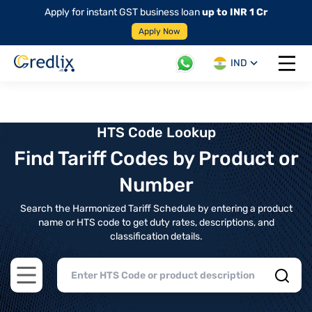
Apply for instant GST business loan
up to INR 1 Cr
Apply Now
IND
Open 
HTS Code Lookup
Find Tariff Codes by Product or
Number
Search the Harmonized Tariff Schedule by entering a product
name or HTS code to get duty rates, descriptions, and
classification details.
Open main menu