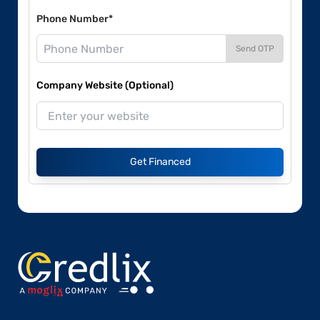
Phone Number*
Send OTP
Company Website (Optional)
Get Financed