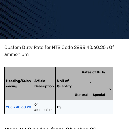
Home
>
HTS Codes
>
Chapter
28
>
2833
>
2833.40.60.20
Custom Duty Rate for HTS Code 2833.40.60.20 : Of
ammonium
Rates of Duty
Heading/Subh
Article
Unit of
1
eading
Description
Quantity
2
General
Special
Of 
2833.40.60.20
kg
ammonium