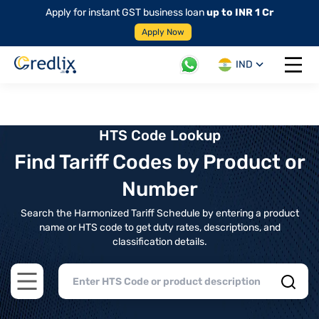
Apply for instant GST business loan
up to INR 1 Cr
Apply Now
IND
Open 
HTS Code Lookup
Find Tariff Codes by Product or
Number
Search the Harmonized Tariff Schedule by entering a product
name or HTS code to get duty rates, descriptions, and
classification details.
Open main menu