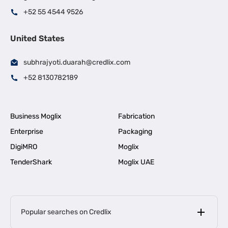
+52 55 4544 9526
United States
subhrajyoti.duarah@credlix.com
+52 8130782189
Business Moglix
Fabrication
Enterprise
Packaging
DigiMRO
Moglix
TenderShark
Moglix UAE
Popular searches on Credlix