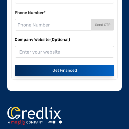
Phone Number*
Send OTP
Company Website (Optional)
Get Financed