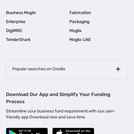
Business Moglix
Fabrication
Enterprise
Packaging
DigiMRO
Moglix
TenderShark
Moglix UAE
Popular searches on Credlix
Business Loans
|
MSME Loan for Startups
Download Our App and Simplify Your Funding
|
Apply for Business Loan in Mumbai
Process
|
|
Business Loan in Ahmedabad
Business Loan in Chennai
Streamline your business fund requirement with our user-
|
|
Business Loan in Kerala
Business Loan in Bengaluru
friendly app Download now and save time.
|
Business Loan for Senior Citizens
|
|
Business Loan for Manufacturers
Business Loan in Delhi