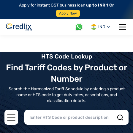
Apply for instant GST business loan
up to INR 1 Cr
Apply Now
IND
Open 
HTS Code Lookup
Find Tariff Codes by Product or
Number
Search the Harmonized Tariff Schedule by entering a product
name or HTS code to get duty rates, descriptions, and
classification details.
Open main menu