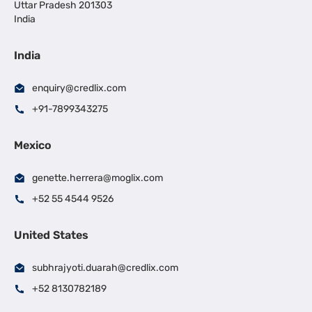
Uttar Pradesh 201303
India
India
enquiry@credlix.com
+91-7899343275
Mexico
genette.herrera@moglix.com
+52 55 4544 9526
United States
subhrajyoti.duarah@credlix.com
+52 8130782189