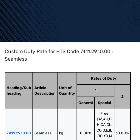
Home
>
HTS Codes
>
Chapter
74
>
7411
>
7411.29.10.00
Custom Duty Rate for HTS Code 7411.29.10.00 :
Seamless
Rates of Duty
Heading/Sub
Article
Unit of
1
heading
Description
Quantity
2
General
Special
Free
(A*,AU,B
H,CA,CL,
CO,D,E,IL
7411.29.10.00
Seamless
kg
0.00%
10.00%
,JO,KR,M