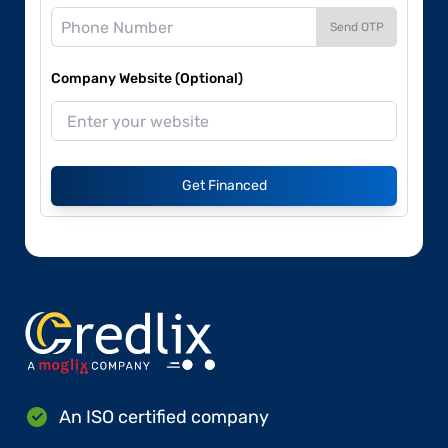
Send OTP
Company Website (Optional)
Get Financed
An ISO certified company