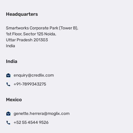
Headquarters
Smartworks Corporate Park (Tower B),
1st Floor, Sector 125 Noida,
Uttar Pradesh 201303
India
India
enquiry@credlix.com
+91-7899343275
Mexico
genette.herrera@moglix.com
+52 55 4544 9526