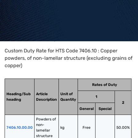
Home
>
HTS Codes
>
Chapter
74
>
7406
>
7406.10
Custom Duty Rate for HTS Code 7406.10 : Copper
powders, of non-lamellar structure (excluding grains of
copper)
Rates of Duty
Heading/Sub
Article
Unit of
1
heading
Description
Quantity
2
General
Special
Powders of 
non-
7406.10.00.00
kg
Free
50.00%
lamellar 
structure