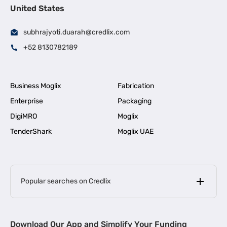
United States
subhrajyoti.duarah@credlix.com
+52 8130782189
Business Moglix
Fabrication
Enterprise
Packaging
DigiMRO
Moglix
TenderShark
Moglix UAE
Popular searches on Credlix
Business Loans
|
MSME Loan for Startups
Download Our App and Simplify Your Funding