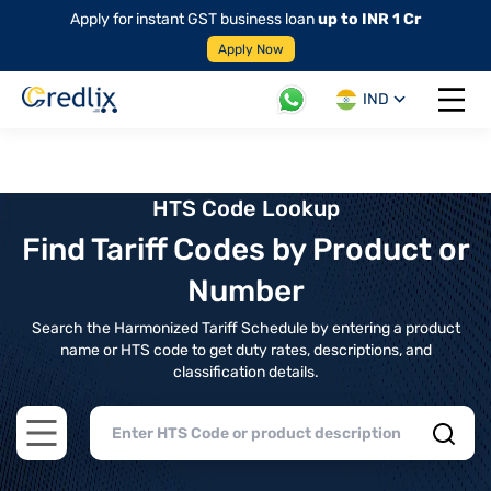
Apply for instant GST business loan
up to INR 1 Cr
Apply Now
IND
Open 
HTS Code Lookup
Find Tariff Codes by Product or
Number
Search the Harmonized Tariff Schedule by entering a product
name or HTS code to get duty rates, descriptions, and
classification details.
Open main menu