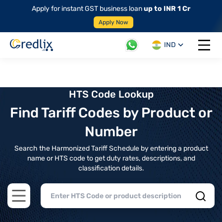
Apply for instant GST business loan
up to INR 1 Cr
Apply Now
IND
Open 
HTS Code Lookup
Find Tariff Codes by Product or
Number
Search the Harmonized Tariff Schedule by entering a product
name or HTS code to get duty rates, descriptions, and
classification details.
Open main menu