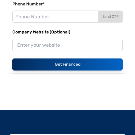
Phone Number*
Send OTP
Company Website (Optional)
Get Financed