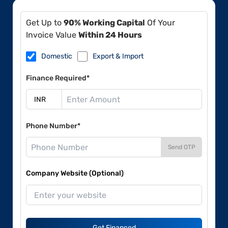
Get Up to
90% Working Capital
Of Your
Invoice Value
Within 24 Hours
Domestic
Export & Import
Finance Required*
Phone Number*
Send OTP
Company Website (Optional)
Get Financed