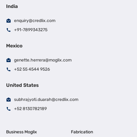
India
enquiry@credlix.com
+91-7899343275
Mexico
genette.herrera@moglix.com
+52 55 4544 9526
United States
subhrajyoti.duarah@credlix.com
+52 8130782189
Business Moglix
Fabrication