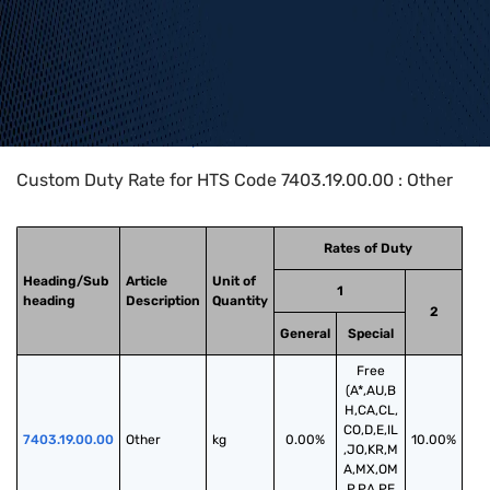
Home
>
HTS Codes
>
Chapter
74
>
7403
>
7403.19.00.00
Custom Duty Rate for HTS Code 7403.19.00.00 : Other
Rates of Duty
Heading/Sub
Article
Unit of
1
heading
Description
Quantity
2
General
Special
Free
(A*,AU,B
H,CA,CL,
CO,D,E,IL
7403.19.00.00
Other
kg
0.00%
10.00%
,JO,KR,M
A,MX,OM
,P,PA,PE,