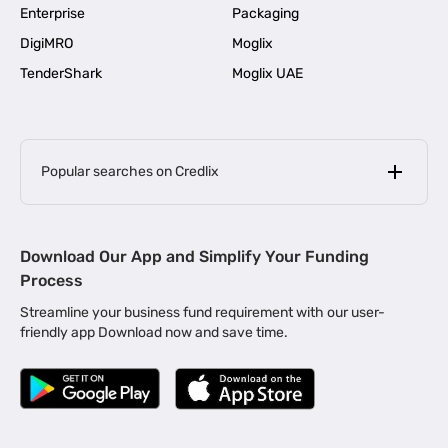
Enterprise
Packaging
DigiMRO
Moglix
TenderShark
Moglix UAE
Popular searches on Credlix
Business Loans
|
MSME Loan for Startups
Download Our App and Simplify Your Funding
|
Apply for Business Loan in Mumbai
Process
|
|
Business Loan in Ahmedabad
Business Loan in Chennai
Streamline your business fund requirement with our user-
|
|
Business Loan in Kerala
Business Loan in Bengaluru
friendly app Download now and save time.
|
Business Loan for Senior Citizens
|
|
Business Loan for Manufacturers
Business Loan in Delhi
|
Business Loan for Machinery Purchase
|
Business Loan for Construction Industry
|
Business Loan for MSME