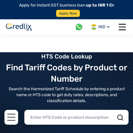
Apply for instant GST business loan
up to INR 1 Cr
Apply Now
IND
Open 
HTS Code Lookup
Find Tariff Codes by Product or
Number
Search the Harmonized Tariff Schedule by entering a product
name or HTS code to get duty rates, descriptions, and
classification details.
Open main menu