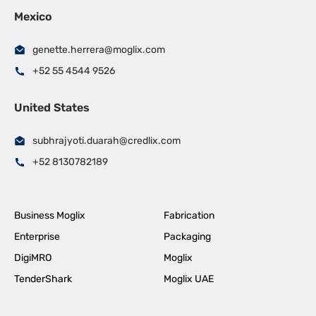
Mexico
genette.herrera@moglix.com
+52 55 4544 9526
United States
subhrajyoti.duarah@credlix.com
+52 8130782189
Business Moglix
Fabrication
Enterprise
Packaging
DigiMRO
Moglix
TenderShark
Moglix UAE