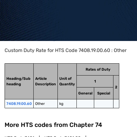
Home
>
HTS Codes
>
Chapter
74
>
7408
>
7408.19.00.60
Custom Duty Rate for HTS Code 7408.19.00.60 : Other
Rates of Duty
Heading/Sub
Article
Unit of
1
heading
Description
Quantity
2
General
Special
7408.19.00.60
Other
kg
More HTS codes from Chapter
74