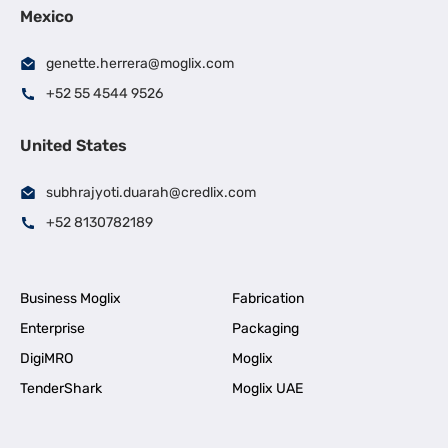
Mexico
genette.herrera@moglix.com
+52 55 4544 9526
United States
subhrajyoti.duarah@credlix.com
+52 8130782189
Business Moglix
Fabrication
Enterprise
Packaging
DigiMRO
Moglix
TenderShark
Moglix UAE