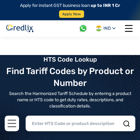
Apply for instant GST business loan
up to INR 1 Cr
Apply Now
IND
Open 
HTS Code Lookup
Find Tariff Codes by Product or
Number
Search the Harmonized Tariff Schedule by entering a product
name or HTS code to get duty rates, descriptions, and
classification details.
Open main menu