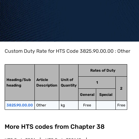
Home
>
HTS Codes
>
Chapter
38
>
3825
>
3825.90.00.00
Custom Duty Rate for HTS Code 3825.90.00.00 : Other
Rates of Duty
Heading/Sub
Article
Unit of
1
heading
Description
Quantity
2
General
Special
3825.90.00.00
Other
kg
Free
Free
More HTS codes from Chapter
38