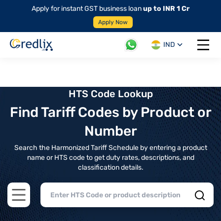
Apply for instant GST business loan
up to INR 1 Cr
Apply Now
IND
Open 
HTS Code Lookup
Find Tariff Codes by Product or
Number
Search the Harmonized Tariff Schedule by entering a product
name or HTS code to get duty rates, descriptions, and
classification details.
Open main menu