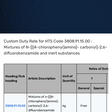
Home
>
HTS Codes
>
Chapter
38
>
3808
>
3808.91.15.00
Custom Duty Rate for HTS Code 3808.91.15.00 :
Mixtures of N-[[(4-chlorophenyl)amino]- carbonyl]-2,6-
difluorobenzamide and inert substances
Rates of Duty
Heading/Sub
Unit of
Article Description
1
heading
Quantity
General
Special
Mixtures of n-[[(4-
chlorophenyl)amino]- 
15
3808.91.15.00
carbonyl]-2,6-
kg
Free
+
difluorobenzamide 