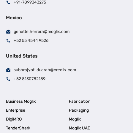
+91-7899343275
Mexico
genette.herrera@moglix.com
+52 55 4544 9526
United States
subhrajyoti.duarah@credlix.com
+52 8130782189
Business Moglix
Fabrication
Enterprise
Packaging
DigiMRO
Moglix
TenderShark
Moglix UAE