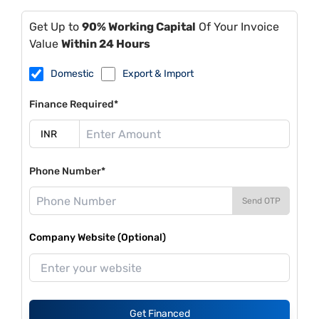
Get Up to
90% Working Capital
Of Your Invoice
Value
Within 24 Hours
Domestic
Export & Import
Finance Required*
Phone Number*
Send OTP
Company Website (Optional)
Get Financed