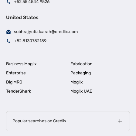
+52 55 4544 9526
United States
subhrajyoti.duarah@credlix.com
+52 8130782189
Business Moglix
Fabrication
Enterprise
Packaging
DigiMRO
Moglix
TenderShark
Moglix UAE
Popular searches on Credlix
Business Loans