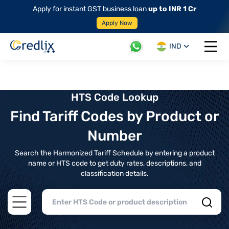
Apply for instant GST business loan
up to INR 1 Cr
Apply Now
IND
Open 
HTS Code Lookup
Find Tariff Codes by Product or
Number
Search the Harmonized Tariff Schedule by entering a product
name or HTS code to get duty rates, descriptions, and
classification details.
Open main menu