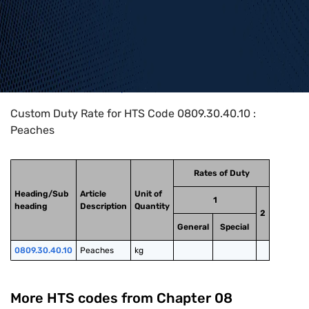
Home
>
HTS Codes
>
Chapter
08
>
0809
>
0809.30.40.10
Custom Duty Rate for HTS Code 0809.30.40.10 :
Peaches
Rates of Duty
Heading/Sub
Article
Unit of
1
heading
Description
Quantity
2
General
Special
0809.30.40.10
Peaches
kg
More HTS codes from Chapter
08