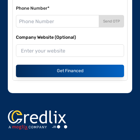
Phone Number*
Send OTP
Company Website (Optional)
Get Financed