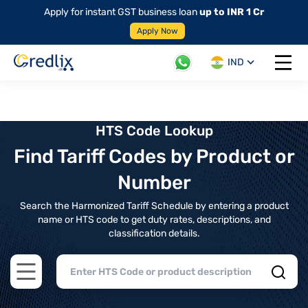
Apply for instant GST business loan
up to INR 1 Cr
Apply Now
IND
Open 
HTS Code Lookup
Find Tariff Codes by Product or
Number
Search the Harmonized Tariff Schedule by entering a product
name or HTS code to get duty rates, descriptions, and
classification details.
Open main menu