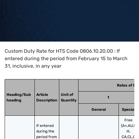
Home
>
HTS Codes
>
Chapter
08
>
0806
>
0806.10.20.00
Custom Duty Rate for HTS Code 0806.10.20.00 : If
entered during the period from February 15 to March
31, inclusive, in any year
Rates of Du
Heading/Sub
Article
Unit of
1
heading
Description
Quantity
General
Special
Free
If entered 
(A+,AU,B
during the 
H,
period from 
CA,CL,C