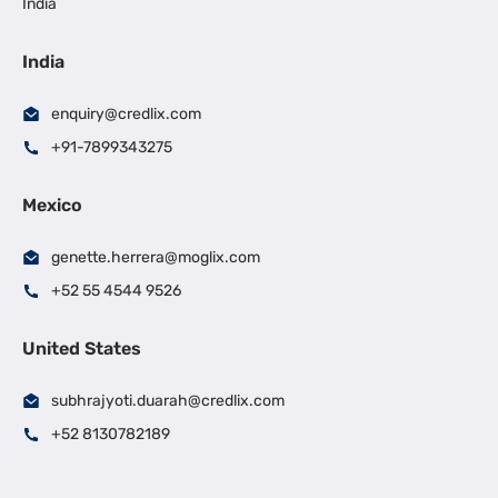
India
India
enquiry@credlix.com
+91-7899343275
Mexico
genette.herrera@moglix.com
+52 55 4544 9526
United States
subhrajyoti.duarah@credlix.com
+52 8130782189