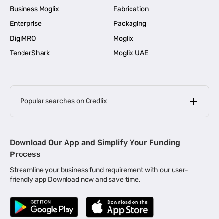
Business Moglix
Fabrication
Enterprise
Packaging
DigiMRO
Moglix
TenderShark
Moglix UAE
Popular searches on Credlix
Business Loans
|
MSME Loan for Startups
Download Our App and Simplify Your Funding
|
Apply for Business Loan in Mumbai
Process
|
|
Business Loan in Ahmedabad
Business Loan in Chennai
Streamline your business fund requirement with our user-
|
|
Business Loan in Kerala
Business Loan in Bengaluru
friendly app Download now and save time.
|
Business Loan for Senior Citizens
|
|
Business Loan for Manufacturers
Business Loan in Delhi
|
Business Loan for Machinery Purchase