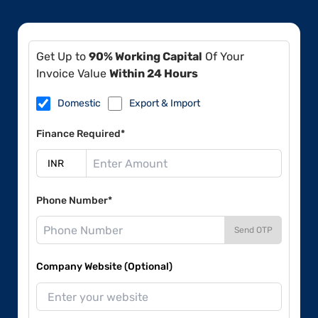
Get Up to
90% Working Capital
Of Your
Invoice Value
Within 24 Hours
Domestic
Export & Import
Finance Required*
Phone Number*
Send OTP
Company Website (Optional)