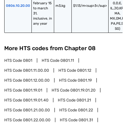
february 15 
O,D,E,
0806.10.20.00
m3,kg
$1.13/m<sup>3</sup>
to march 
IL,JO,KR,
31, 
MA,
inclusive, in 
MX,OM,P,
any year
PA,PE,S,
SG)
More HTS codes from Chapter
08
HTS Code
0801
HTS Code
0801.11
HTS Code
0801.11.00.00
HTS Code
0801.12
HTS Code
0801.12.00.00
HTS Code
0801.19
HTS Code
0801.19.01
HTS Code
0801.19.01.20
HTS Code
0801.19.01.40
HTS Code
0801.21
HTS Code
0801.21.00.00
HTS Code
0801.22
HTS Code
0801.22.00.00
HTS Code
0801.31