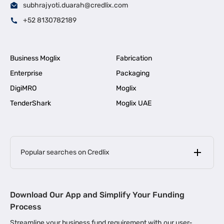
subhrajyoti.duarah@credlix.com
+52 8130782189
Business Moglix
Fabrication
Enterprise
Packaging
DigiMRO
Moglix
TenderShark
Moglix UAE
Popular searches on Credlix
Business Loans
|
MSME Loan for Startups
Download Our App and Simplify Your Funding
|
Apply for Business Loan in Mumbai
Process
|
|
Business Loan in Ahmedabad
Business Loan in Chennai
Streamline your business fund requirement with our user-