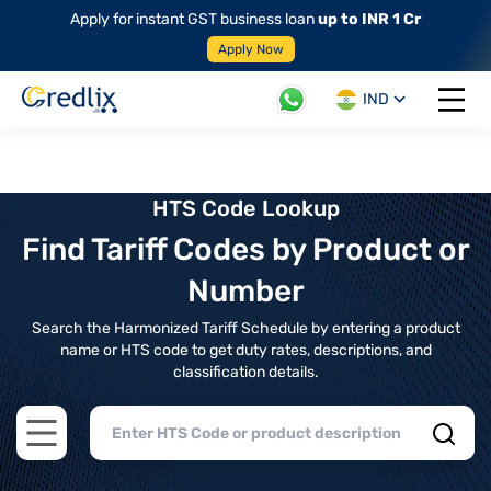
Apply for instant GST business loan
up to INR 1 Cr
Apply Now
IND
Open 
HTS Code Lookup
Find Tariff Codes by Product or
Number
Search the Harmonized Tariff Schedule by entering a product
name or HTS code to get duty rates, descriptions, and
classification details.
Open main menu