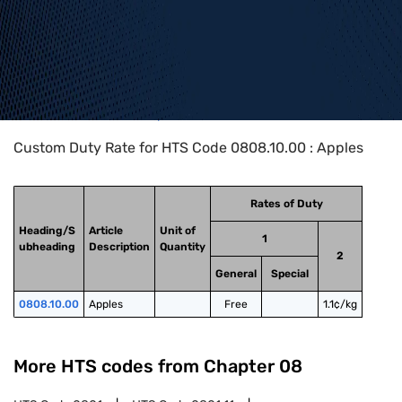
Home
>
HTS Codes
>
Chapter
08
>
0808
>
0808.10.00
Custom Duty Rate for HTS Code 0808.10.00 : Apples
Rates of Duty
Heading/S
Article
Unit of
1
ubheading
Description
Quantity
2
General
Special
0808.10.00
Apples
Free
1.1¢/kg
More HTS codes from Chapter
08