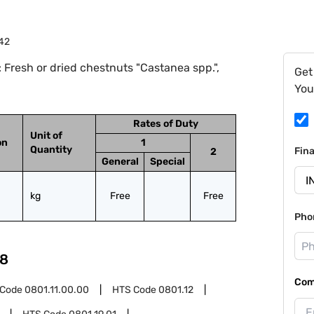
42
Fresh or dried chestnuts "Castanea spp.",
Get
You
Rates of Duty
Unit of
on
1
Quantity
Fin
2
General
Special
kg
Free
Free
Pho
8
Com
 Code
0801.11.00.00
HTS Code
0801.12