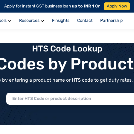
Apply for instant GST business loan
up to INR 1 Cr
Apply Now
ools
Resources
Finsights
Contact
Partnership
HTS Code Lookup
f Codes by Produc
by entering a product name or HTS code to get duty rates, de