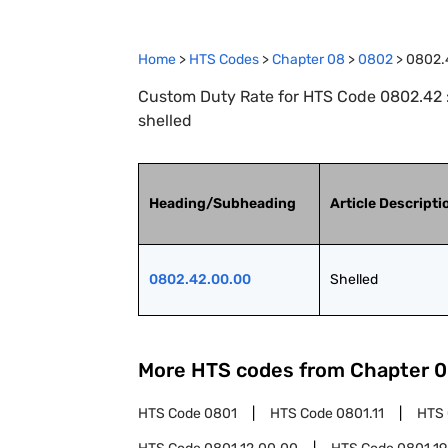
Home
>
HTS Codes
>
Chapter
08
>
0802
>
0802.
Custom Duty Rate for HTS Code 0802.42 : 
shelled
Heading/Subheading
Article Descripti
0802.42.00.00
Shelled
More HTS codes from Chapter
0
HTS Code
0801
HTS Code
0801.11
HTS