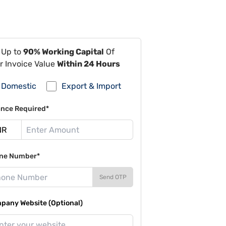
 Up to
90% Working Capital
Of
r Invoice Value
Within 24 Hours
Domestic
Export & Import
ance Required*
ne Number*
Send OTP
pany Website (Optional)