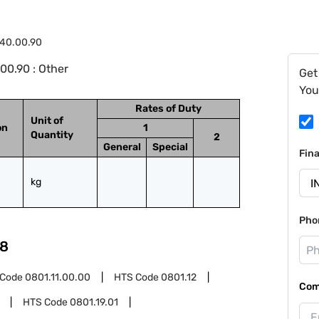
40.00.90
00.90 : Other
Get
You
Rates of Duty
Unit of
on
1
Quantity
2
General
Special
Fin
kg
Pho
8
 Code
0801.11.00.00
HTS Code
0801.12
Com
HTS Code
0801.19.01