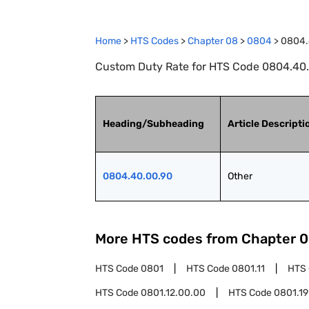
Home
>
HTS Codes
>
Chapter
08
>
0804
>
0804.
Custom Duty Rate for HTS Code 0804.40.
Heading/Subheading
Article Descripti
0804.40.00.90
Other
More HTS codes from Chapter
0
HTS Code
0801
HTS Code
0801.11
HTS
HTS Code
0801.12.00.00
HTS Code
0801.19