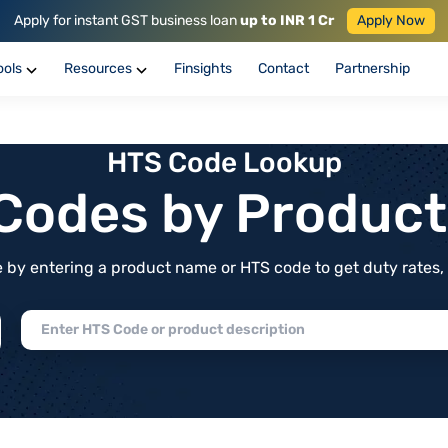
Apply for instant GST business loan
up to INR 1 Cr
Apply Now
ools
Resources
Finsights
Contact
Partnership
HTS Code Lookup
f Codes by Produc
by entering a product name or HTS code to get duty rates, de