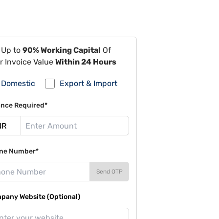
 Up to
90% Working Capital
Of
r Invoice Value
Within 24 Hours
Domestic
Export & Import
ance Required*
ne Number*
Send OTP
pany Website (Optional)