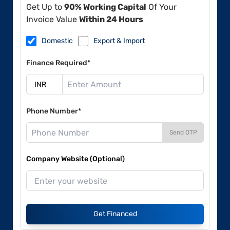
Get Up to
90% Working Capital
Of Your
Invoice Value
Within 24 Hours
Domestic
Export & Import
Finance Required*
Phone Number*
Send OTP
Company Website (Optional)
Get Financed