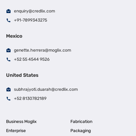
enquiry@credlix.com
+91-7899343275
Mexico
genette.herrera@moglix.com
+52 55 4544 9526
United States
subhrajyoti.duarah@credlix.com
+52 8130782189
Business Moglix
Fabrication
Enterprise
Packaging