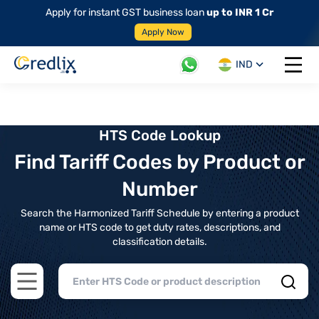
Apply for instant GST business loan
up to INR 1 Cr
Apply Now
IND
Open 
HTS Code Lookup
Find Tariff Codes by Product or
Number
Search the Harmonized Tariff Schedule by entering a product
name or HTS code to get duty rates, descriptions, and
classification details.
Open main menu