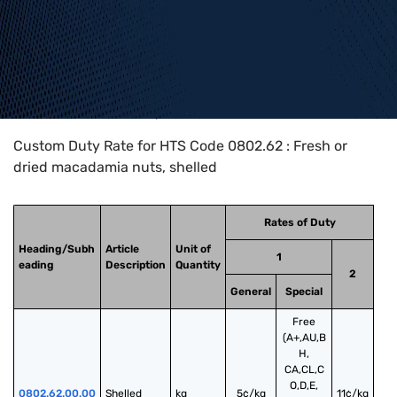
Home
>
HTS Codes
>
Chapter
08
>
0802
>
0802.62
Custom Duty Rate for HTS Code 0802.62 : Fresh or
dried macadamia nuts, shelled
Rates of Duty
Heading/Subh
Article
Unit of
1
eading
Description
Quantity
2
General
Special
Free
(A+,AU,B
H,
CA,CL,C
O,D,E,
0802.62.00.00
Shelled
kg
5¢/kg
11¢/kg