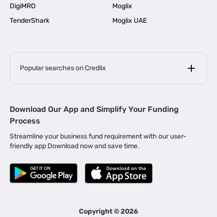
DigiMRO
Moglix
TenderShark
Moglix UAE
Popular searches on Credlix
Business Loans
|
MSME Loan for Startups
Download Our App and Simplify Your Funding
|
Apply for Business Loan in Mumbai
Process
|
|
Business Loan in Ahmedabad
Business Loan in Chennai
Streamline your business fund requirement with our user-
|
|
Business Loan in Kerala
Business Loan in Bengaluru
friendly app Download now and save time.
|
Business Loan for Senior Citizens
|
|
Business Loan for Manufacturers
Business Loan in Delhi
|
Business Loan for Machinery Purchase
|
Business Loan for Construction Industry
|
Business Loan for MSME
|
Business Loans for Women Entrepreneurs
Copyright ©
2026